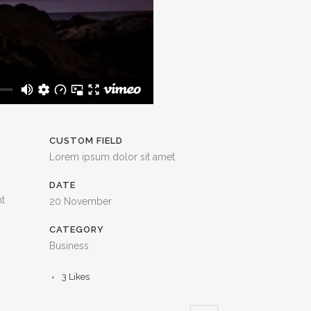
CUSTOM FIELD
Lorem ipsum dolor sit amet
DATE
nt
20 November
CATEGORY
Business
3
Likes