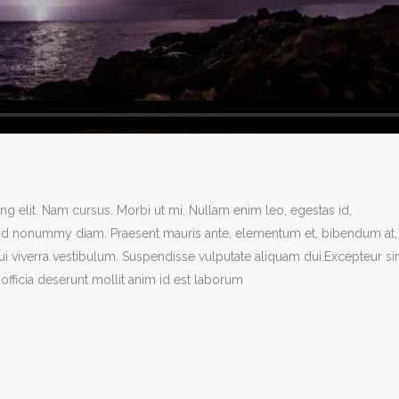
g elit. Nam cursus. Morbi ut mi. Nullam enim leo, egestas id,
end nonummy diam. Praesent mauris ante, elementum et, bibendum at,
dui viverra vestibulum. Suspendisse vulputate aliquam dui.Excepteur si
officia deserunt mollit anim id est laborum